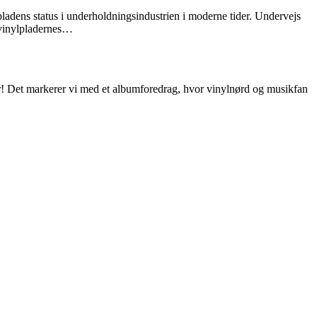
pladens status i underholdningsindustrien i moderne tider. Undervejs
 vinylpladernes…
år! Det markerer vi med et albumforedrag, hvor vinylnørd og musikfan