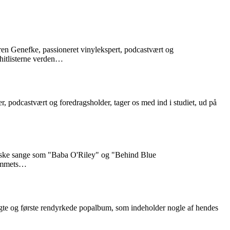
øren Genefke, passioneret vinylekspert, podcastvært og
r hitlisterne verden…
r, podcastvært og foredragsholder, tager os med ind i studiet, ud på
niske sange som "Baba O'Riley" og "Behind Blue
bummets…
solgte og første rendyrkede popalbum, som indeholder nogle af hendes