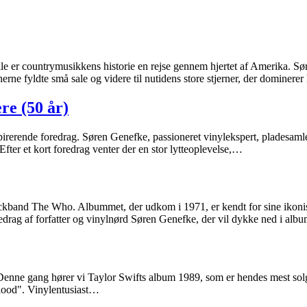
lle er countrymusikkens historie en rejse gennem hjertet af Amerika. S
nerne fyldte små sale og videre til nutidens store stjerner, der dominere
re (50 år)
nspirerende foredrag. Søren Genefke, passioneret vinylekspert, pladesamle
Efter et kort foredrag venter der en stor lytteoplevelse,…
rockband The Who. Albummet, der udkom i 1971, er kendt for sine iko
ag af forfatter og vinylnørd Søren Genefke, der vil dykke ned i al
slut? Denne gang hører vi Taylor Swifts album 1989, som er hendes mest 
Blood". Vinylentusiast…