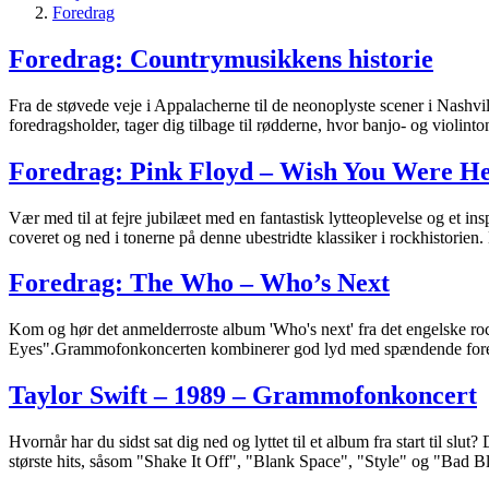
Foredrag
Foredrag: Countrymusikkens historie
Fra de støvede veje i Appalacherne til de neonoplyste scener i Nashvi
foredragsholder, tager dig tilbage til rødderne, hvor banjo- og violinto
Foredrag: Pink Floyd – Wish You Were He
Vær med til at fejre jubilæet med en fantastisk lytteoplevelse og et i
coveret og ned i tonerne på denne ubestridte klassiker i rockhistorien. 
Foredrag: The Who – Who’s Next
Kom og hør det anmelderroste album 'Who's next' fra det engelske 
Eyes".Grammofonkoncerten kombinerer god lyd med spændende foredr
Taylor Swift – 1989 – Grammofonkoncert
Hvornår har du sidst sat dig ned og lyttet til et album fra start til 
største hits, såsom "Shake It Off", "Blank Space", "Style" og "Bad 