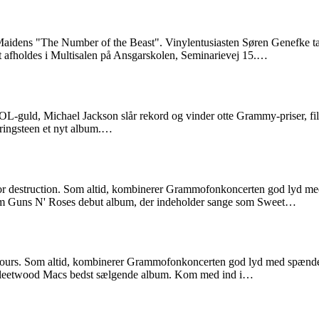
Maidens "The Number of the Beast". Vinylentusiasten Søren Genefke tage
t afholdes i Multisalen på Ansgarskolen, Seminarievej 15.…
L-guld, Michael Jackson slår rekord og vinder otte Grammy-priser, film
pringsteen et nyt album.…
r destruction. Som altid, kombinerer Grammofonkoncerten god lyd m
nnem Guns N' Roses debut album, der indeholder sange som Sweet…
urs. Som altid, kombinerer Grammofonkoncerten god lyd med spænde
er Fleetwood Macs bedst sælgende album. Kom med ind i…