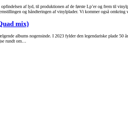
indelsen af lyd, til produktionen af de første Lp’er og frem til vinyl
remstillingen og håndteringen af vinylplader. Vi kommer også omkring
Quad mix)
 sælgende albums nogensinde. I 2023 fylder den legendariske plade 50 
rejse rundt om…