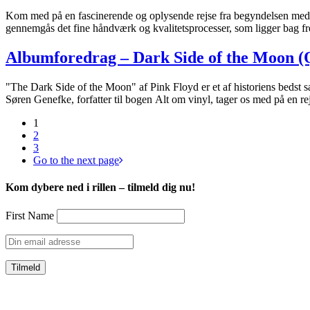
Kom med på en fascinerende og oplysende rejse fra begyndelsen med opf
gennemgås det fine håndværk og kvalitetsprocesser, som ligger bag f
Albumforedrag – Dark Side of the Moon (
"The Dark Side of the Moon" af Pink Floyd er et af historiens bedst
Søren Genefke, forfatter til bogen Alt om vinyl, tager os med på en 
1
2
3
Go to the next page
Kom dybere ned i rillen – tilmeld dig nu!
First Name
CVR: 39752069