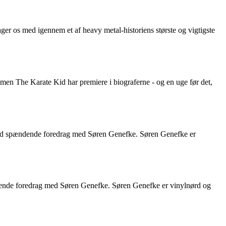
r os med igennem et af heavy metal-historiens største og vigtigste
en The Karate Kid har premiere i biograferne - og en uge før det,
ed spændende foredrag med Søren Genefke. Søren Genefke er
nde foredrag med Søren Genefke. Søren Genefke er vinylnørd og