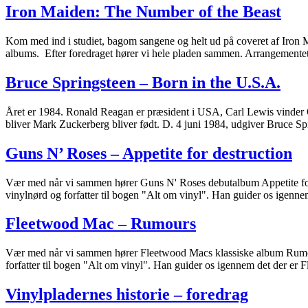
Iron Maiden: The Number of the Beast
Kom med ind i studiet, bagom sangene og helt ud på coveret af Iron 
albums. Efter foredraget hører vi hele pladen sammen. Arrangemente
Bruce Springsteen – Born in the U.S.A.
Året er 1984. Ronald Reagan er præsident i USA, Carl Lewis vinder O
bliver Mark Zuckerberg bliver født. D. 4 juni 1984, udgiver Bruce S
Guns N’ Roses – Appetite for destruction
Vær med når vi sammen hører Guns N' Roses debutalbum Appetite fo
vinylnørd og forfatter til bogen "Alt om vinyl". Han guider os ige
Fleetwood Mac – Rumours
Vær med når vi sammen hører Fleetwood Macs klassiske album Rumo
forfatter til bogen "Alt om vinyl". Han guider os igennem det der 
Vinylpladernes historie – foredrag