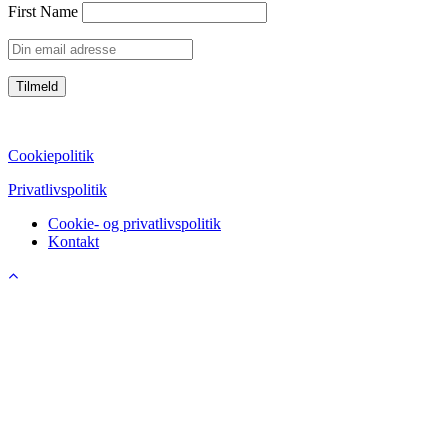
First Name
CVR: 39752069
Cookiepolitik
Privatlivspolitik
Cookie- og privatlivspolitik
Kontakt