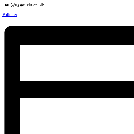
mail@nygadehuset.dk
Billetter