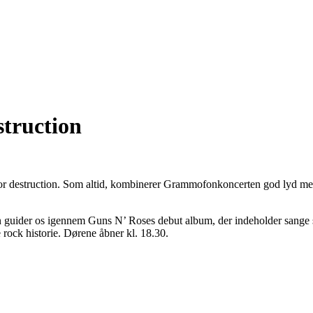
struction
or destruction. Som altid, kombinerer Grammofonkoncerten god lyd m
Han guider os igennem Guns N’ Roses debut album, der indeholder sang
e rock historie. Dørene åbner kl. 18.30.