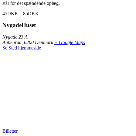
står for det spændende oplæg.
45DKK – 85DKK
NygadeHuset
Nygade 23 A
Aabenraa
,
6200
Denmark
+ Google Maps
Se Sted hjemmeside
Billetter