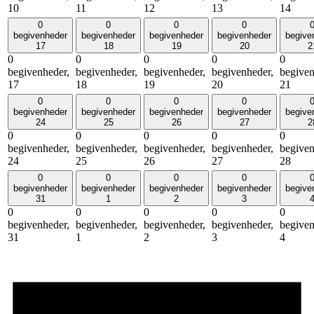
10
11
12
13
14
0
0
0
0
begivenheder
begivenheder
begivenheder
begivenheder
begive
17
18
19
20
2
0
0
0
0
0
begivenheder,
begivenheder,
begivenheder,
begivenheder,
begiven
17
18
19
20
21
0
0
0
0
begivenheder
begivenheder
begivenheder
begivenheder
begive
24
25
26
27
2
0
0
0
0
0
begivenheder,
begivenheder,
begivenheder,
begivenheder,
begiven
24
25
26
27
28
0
0
0
0
begivenheder
begivenheder
begivenheder
begivenheder
begive
31
1
2
3
0
0
0
0
0
begivenheder,
begivenheder,
begivenheder,
begivenheder,
begiven
31
1
2
3
4