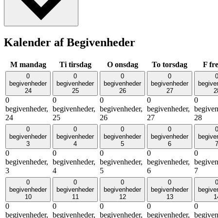
Kalender af Begivenheder
M
mandag
Ti
tirsdag
O
onsdag
To
torsdag
F
fr
0
0
0
0
begivenheder
begivenheder
begivenheder
begivenheder
begive
24
25
26
27
2
0
0
0
0
0
begivenheder,
begivenheder,
begivenheder,
begivenheder,
begiven
24
25
26
27
28
0
0
0
0
begivenheder
begivenheder
begivenheder
begivenheder
begive
3
4
5
6
0
0
0
0
0
begivenheder,
begivenheder,
begivenheder,
begivenheder,
begiven
3
4
5
6
7
0
0
0
0
begivenheder
begivenheder
begivenheder
begivenheder
begive
10
11
12
13
1
0
0
0
0
0
begivenheder,
begivenheder,
begivenheder,
begivenheder,
begiven