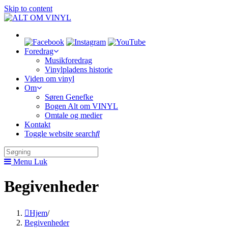
Skip to content
Foredrag
Musikforedrag
Vinylpladens historie
Viden om vinyl
Om
Søren Genefke
Bogen Alt om VINYL
Omtale og medier
Kontakt
Toggle website search
Menu
Luk
Begivenheder
Hjem
/
Begivenheder