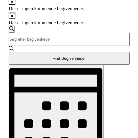
Der er ingen kommende begivenheder.
Notice
Der er ingen kommende begivenheder.
Begivenheder
Søg
Skriv
Søgning
efter
nøgleord.
begivenheder
og
Søg
efter
visninger
Begivenheder
Find Begivenheder
Navigation
på
Begivenhed
nøgleord.
Visninger
Navigation