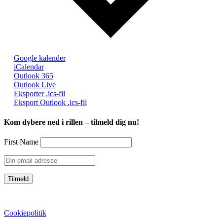
Google kalender
iCalendar
Outlook 365
Outlook Live
Eksporter .ics-fil
Eksport Outlook .ics-fil
Kom dybere ned i rillen – tilmeld dig nu!
First Name
CVR: 39752069
Cookiepolitik