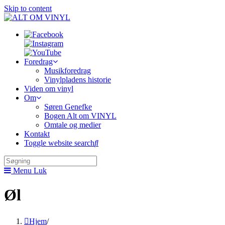
Skip to content
Foredrag
Musikforedrag
Vinylpladens historie
Viden om vinyl
Om
Søren Genefke
Bogen Alt om VINYL
Omtale og medier
Kontakt
Toggle website search
Menu
Luk
Øl
Hjem
/