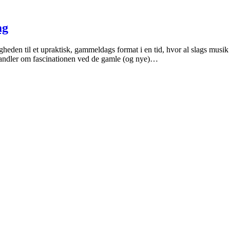
ag
eden til et upraktisk, gammeldags format i en tid, hvor al slags musik e
ndler om fascinationen ved de gamle (og nye)…