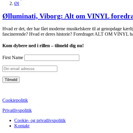
Øl
Ølluminati, Viborg: Alt om VINYL foredr
Hvad er det, der har fået moderne musikelskere til at genopdage kærligh
fascinerende? Hvad er deres historie? Foredraget ALT OM VINYL ha
Kom dybere ned i rillen – tilmeld dig nu!
First Name
CVR: 39752069
Cookiepolitik
Privatlivspolitik
Cookie- og privatlivspolitik
Kontakt