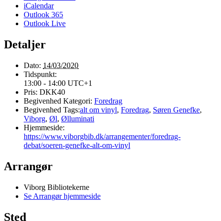
iCalendar
Outlook 365
Outlook Live
Detaljer
Dato:
14/03/2020
Tidspunkt:
13:00 - 14:00
UTC+1
Pris:
DKK40
Begivenhed Kategori:
Foredrag
Begivenhed Tags:
alt om vinyl
,
Foredrag
,
Søren Genefke
,
Viborg
,
Øl
,
Ølluminati
Hjemmeside:
https://www.viborgbib.dk/arrangementer/foredrag-
debat/soeren-genefke-alt-om-vinyl
Arrangør
Viborg Bibliotekerne
Se Arrangør hjemmeside
Sted