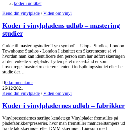
koder i udløbet
Kend din vinylplade
/
Viden om vinyl
Koder i vinylpladens udløb – mastering
studier
Guide til masteringstudier 'Lyra symbol' = Utopia Studios, London
Townhouse Studios - London I afsnittet om Skæremestre så vi
hvordan man kan identificere den person som har udført skæringen
af den enkelte vinylplade. Lyden på et masterbånd er som
hovedregel 'mastret /mastereret' enten i indspilningsstudiet eller i et
studie der…
0 kommentarer
26/12/2021
Kend din vinylplade
/
Viden om vinyl
Koder i vinylpladernes udløb – fabrikker
Vinylpresseriernes særlige kendetegn Vinylplader fremstilles på
pladefabrikker/presserier, hvor man fremstiller matricer/stampers ud
fra de lak-skæringer eller DMM skæringer. Ligesom med