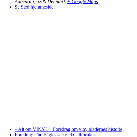
Aabenraa
,
6200
Denmark
+ Google Maps
Se Sted hjemmeside
«
Alt om VINYL – Foredrag om vinylpladernes historie
Foredrag: The Eagles – Hotel California
»