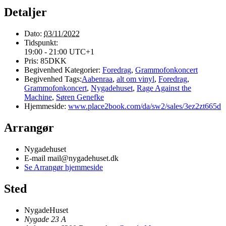
Detaljer
Dato:
03/11/2022
Tidspunkt:
19:00 - 21:00
UTC+1
Pris:
85DKK
Begivenhed Kategorier:
Foredrag
,
Grammofonkoncert
Begivenhed Tags:
Aabenraa
,
alt om vinyl
,
Foredrag
,
Grammofonkoncert
,
Nygadehuset
,
Rage Against the
Machine
,
Søren Genefke
Hjemmeside:
www.place2book.com/da/sw2/sales/3ez2zt665d
Arrangør
Nygadehuset
E-mail
mail@nygadehuset.dk
Se Arrangør hjemmeside
Sted
NygadeHuset
Nygade 23 A