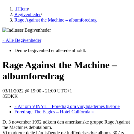
Hjem
/
Begivenheder
/
Rage Against the Machine – albumforedrag
« Alle Begivenheder
Denne begivenhed er allerede afholdt.
Rage Against the Machine –
albumforedrag
03/11/2022 @ 19:00
-
21:00
UTC+1
85DKK
«
Alt om VINYL – Foredrag om vinylpladernes historie
Foredrag: The Eagles – Hotel California
»
D. 3 november 1992 udkom den amerikanske gruppe Rage Against
the Machines debutalbum.
Vi markerer dette hårdtslående og indflydelsesrige albums 30 års