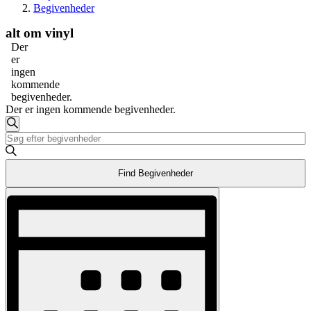
Begivenheder
alt om vinyl
Der
er
ingen
kommende
begivenheder.
Der er ingen kommende begivenheder.
Begivenheder
Søg
Skriv
Søgning
efter
nøgleord.
begivenheder
og
Søg
Find Begivenheder
efter
visninger
Begivenheder
Begivenhed
Navigation
på
Visninger
nøgleord.
Navigation