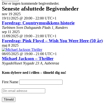
Kalender
Der er ingen kommende begivenheder.
Seneste afsluttede Begivenheder
af
nov
19
2025
Begivenheder
19/11/2025 @ 20:00
-
22:00
UTC+1
Foredrag: Countrymusikkens historie
Turbinen
Sven Dalsgaards Plads 1, Randers
sep
11
2025
11/09/2025 @ 19:00
-
21:00
UTC+1
Foredrag: Pink Floyd – Wish You Were Here (50 år)
maj
8
2025
08/05/2025 @ 19:00
-
21:00
UTC+1
Michael Jackson – Thriller
NygadeHuset
Nygade 23 A, Aabenraa
Kom dybere ned i rillen – tilmeld dig nu!
First Name