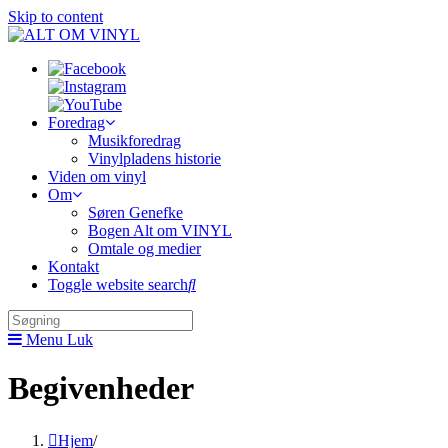
Skip to content
Foredrag
Musikforedrag
Vinylpladens historie
Viden om vinyl
Om
Søren Genefke
Bogen Alt om VINYL
Omtale og medier
Kontakt
Toggle website search
Menu
Luk
Begivenheder
Hjem
/