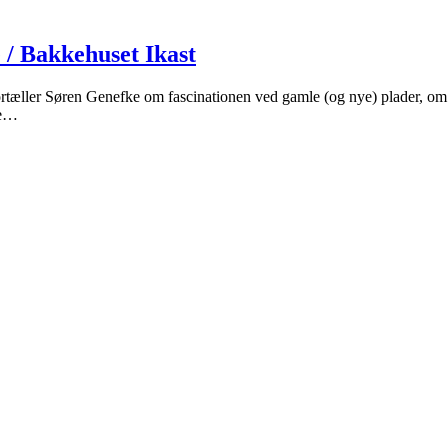
 / Bakkehuset Ikast
æller Søren Genefke om fascinationen ved gamle (og nye) plader, om a
ke…