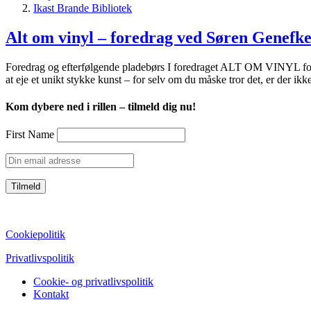
Ikast Brande Bibliotek
Alt om vinyl – foredrag ved Søren Genefke
Foredrag og efterfølgende pladebørs I foredraget ALT OM VINYL fort
at eje et unikt stykke kunst – for selv om du måske tror det, er der ik
Kom dybere ned i rillen – tilmeld dig nu!
First Name
CVR: 39752069
Cookiepolitik
Privatlivspolitik
Cookie- og privatlivspolitik
Kontakt