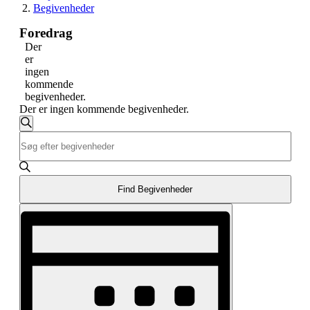
Begivenheder
Foredrag
Der
er
ingen
kommende
begivenheder.
Der er ingen kommende begivenheder.
Begivenheder
Søg
Skriv
Søgning
efter
nøgleord.
begivenheder
og
Søg
efter
visninger
Begivenheder
Find Begivenheder
Navigation
på
Begivenhed
nøgleord.
Visninger
Navigation