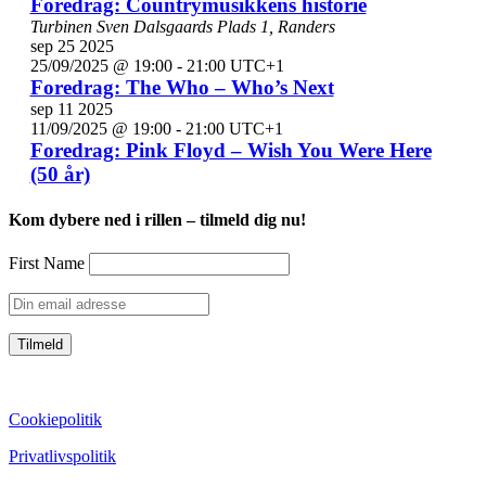
Foredrag: Countrymusikkens historie
Turbinen
Sven Dalsgaards Plads 1, Randers
sep
25
2025
25/09/2025 @ 19:00
-
21:00
UTC+1
Foredrag: The Who – Who’s Next
sep
11
2025
11/09/2025 @ 19:00
-
21:00
UTC+1
Foredrag: Pink Floyd – Wish You Were Here
(50 år)
Kom dybere ned i rillen – tilmeld dig nu!
First Name
CVR: 39752069
Cookiepolitik
Privatlivspolitik