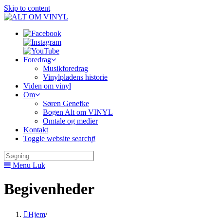
Skip to content
Foredrag
Musikforedrag
Vinylpladens historie
Viden om vinyl
Om
Søren Genefke
Bogen Alt om VINYL
Omtale og medier
Kontakt
Toggle website search
Menu
Luk
Begivenheder
Hjem
/