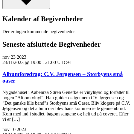
Kalender af Begivenheder
Der er ingen kommende begivenheder.
Seneste afsluttede Begivenheder
nov
23
2023
23/11/2023 @ 19:00
-
21:00
UTC+1
Albumforedrag: C.V. Jørgensen – Storbyens små
oaser
Nygadehuset i Aabenraa Søren Genefke er vinylnørd og forfatter til
bogen "Alt om vinyl”. Han guider os igennem CV Jørgensen og
"Det ganske lille band"s Storbyens små Oaser. Bliv klogere på C.V.
Jørgensen og det album der blev hans kommercielle gennembrud.
Kom med ind i studiet, bagom sangene og helt ud på coveret. Efter
vi er […]
nov
10
2023