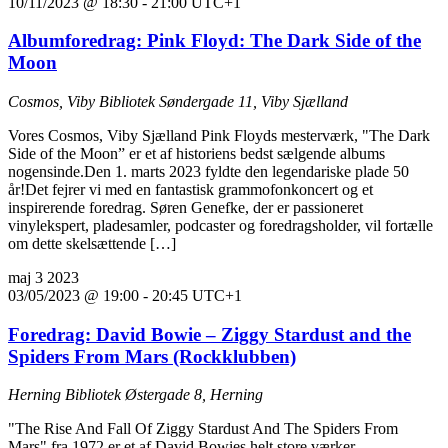
10/11/2023 @ 18:30
-
21:00
UTC+1
Albumforedrag: Pink Floyd: The Dark Side of the
Moon
Cosmos, Viby Bibliotek
Søndergade 11, Viby Sjælland
Vores Cosmos, Viby Sjælland Pink Floyds mesterværk, "The Dark
Side of the Moon” er et af historiens bedst sælgende albums
nogensinde.Den 1. marts 2023 fyldte den legendariske plade 50
år!Det fejrer vi med en fantastisk grammofonkoncert og et
inspirerende foredrag. Søren Genefke, der er passioneret
vinylekspert, pladesamler, podcaster og foredragsholder, vil fortælle
om dette skelsættende […]
maj
3
2023
03/05/2023 @ 19:00
-
20:45
UTC+1
Foredrag: David Bowie – Ziggy Stardust and the
Spiders From Mars (Rockklubben)
Herning Bibliotek
Østergade 8, Herning
"The Rise And Fall Of Ziggy Stardust And The Spiders From
Mars" fra 1972 er et af David Bowies helt store værker.