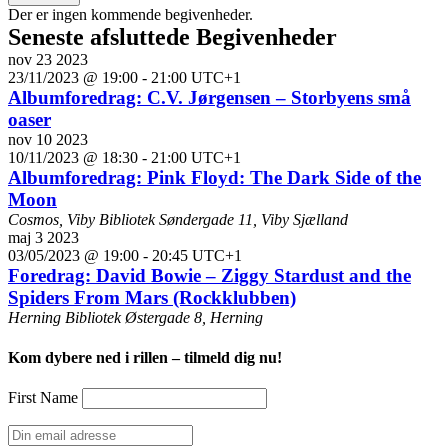
Kalender
Der er ingen kommende begivenheder.
Seneste afsluttede Begivenheder
af
nov
23
2023
Begivenheder
23/11/2023 @ 19:00
-
21:00
UTC+1
Albumforedrag: C.V. Jørgensen – Storbyens små
oaser
nov
10
2023
10/11/2023 @ 18:30
-
21:00
UTC+1
Albumforedrag: Pink Floyd: The Dark Side of the
Moon
Cosmos, Viby Bibliotek
Søndergade 11, Viby Sjælland
maj
3
2023
03/05/2023 @ 19:00
-
20:45
UTC+1
Foredrag: David Bowie – Ziggy Stardust and the
Spiders From Mars (Rockklubben)
Herning Bibliotek
Østergade 8, Herning
Kom dybere ned i rillen – tilmeld dig nu!
First Name