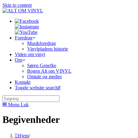
Skip to content
Foredrag
Musikforedrag
Vinylpladens historie
Viden om vinyl
Om
Søren Genefke
Bogen Alt om VINYL
Omtale og medier
Kontakt
Toggle website search
Menu
Luk
Begivenheder
Hjem
/