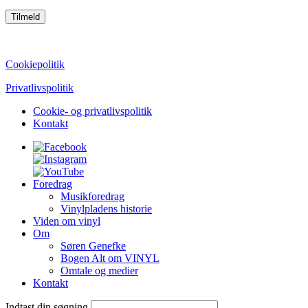
CVR: 39752069
Cookiepolitik
Privatlivspolitik
Cookie- og privatlivspolitik
Kontakt
Foredrag
Musikforedrag
Vinylpladens historie
Viden om vinyl
Om
Søren Genefke
Bogen Alt om VINYL
Omtale og medier
Kontakt
Indtast din søgning