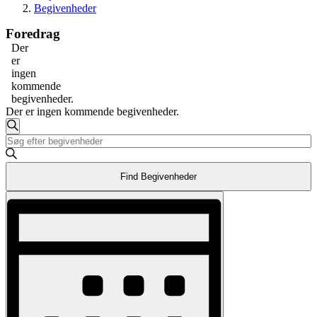
Begivenheder
Foredrag
Der
er
ingen
kommende
begivenheder.
Der er ingen kommende begivenheder.
Begivenheder
Søg
Skriv
Søgning
efter
nøgleord.
begivenheder
og
Søg
Find Begivenheder
efter
visninger
Begivenheder
Begivenhed
Navigation
på
Visninger
nøgleord.
Navigation