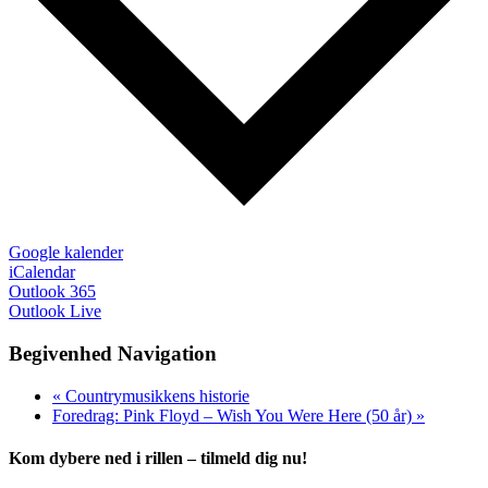
Google kalender
iCalendar
Outlook 365
Outlook Live
Begivenhed Navigation
«
Countrymusikkens historie
Foredrag: Pink Floyd – Wish You Were Here (50 år)
»
Kom dybere ned i rillen – tilmeld dig nu!