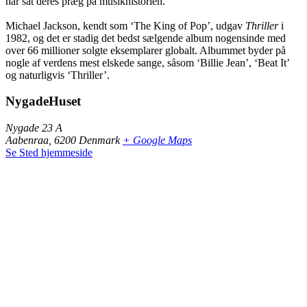
har sat deres præg på musikhistorien.
Michael Jackson, kendt som ‘The King of Pop’, udgav
Thriller
i
1982, og det er stadig det bedst sælgende album nogensinde med
over 66 millioner solgte eksemplarer globalt. Albummet byder på
nogle af verdens mest elskede sange, såsom ‘Billie Jean’, ‘Beat It’
og naturligvis ‘Thriller’.
NygadeHuset
Nygade 23 A
Aabenraa
,
6200
Denmark
+ Google Maps
Se Sted hjemmeside