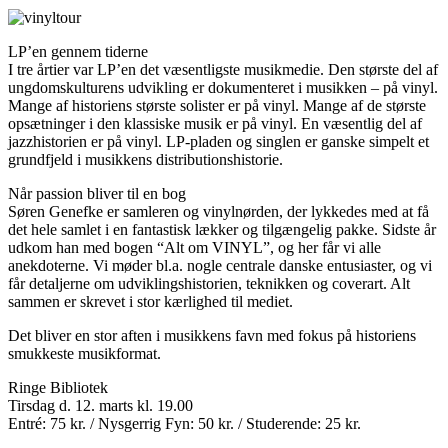
LP’en gennem tiderne
I tre årtier var LP’en det væsentligste musikmedie. Den største del af
ungdomskulturens udvikling er dokumenteret i musikken – på vinyl.
Mange af historiens største solister er på vinyl. Mange af de største
opsætninger i den klassiske musik er på vinyl. En væsentlig del af
jazzhistorien er på vinyl. LP-pladen og singlen er ganske simpelt et
grundfjeld i musikkens distributionshistorie.
Når passion bliver til en bog
Søren Genefke er samleren og vinylnørden, der lykkedes med at få
det hele samlet i en fantastisk lækker og tilgængelig pakke. Sidste år
udkom han med bogen “Alt om VINYL”, og her får vi alle
anekdoterne. Vi møder bl.a. nogle centrale danske entusiaster, og vi
får detaljerne om udviklingshistorien, teknikken og coverart. Alt
sammen er skrevet i stor kærlighed til mediet.
Det bliver en stor aften i musikkens favn med fokus på historiens
smukkeste musikformat.
Ringe Bibliotek
Tirsdag d. 12. marts kl. 19.00
Entré: 75 kr. / Nysgerrig Fyn: 50 kr. / Studerende: 25 kr.