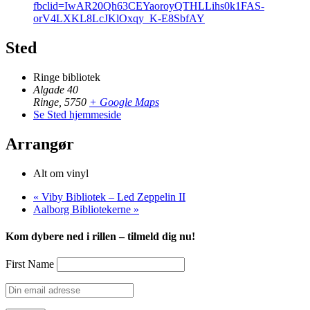
fbclid=IwAR20Qh63CEYaoroyQTHLLihs0k1FAS-
orV4LXKL8LcJKlOxqy_K-E8SbfAY
Sted
Ringe bibliotek
Algade 40
Ringe
,
5750
+ Google Maps
Se Sted hjemmeside
Arrangør
Alt om vinyl
«
Viby Bibliotek – Led Zeppelin II
Aalborg Bibliotekerne
»
Kom dybere ned i rillen – tilmeld dig nu!
First Name