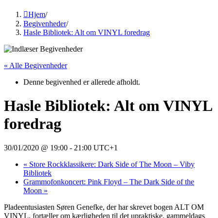
Hjem
/
Begivenheder
/
Hasle Bibliotek: Alt om VINYL foredrag
« Alle Begivenheder
Denne begivenhed er allerede afholdt.
Hasle Bibliotek: Alt om VINYL
foredrag
30/01/2020 @ 19:00
-
21:00
UTC+1
«
Store Rockklassikere: Dark Side of The Moon – Viby
Bibliotek
Grammofonkoncert: Pink Floyd – The Dark Side of the
Moon
»
Pladeentusiasten Søren Genefke, der har skrevet bogen ALT OM
VINYL, fortæller om kærligheden til det upraktiske, gammeldags