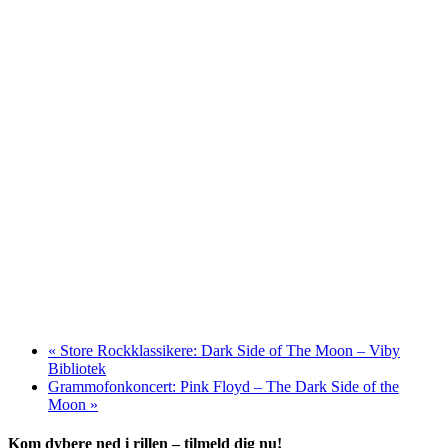
«
Store Rockklassikere: Dark Side of The Moon – Viby
Bibliotek
Grammofonkoncert: Pink Floyd – The Dark Side of the
Moon
»
Kom dybere ned i rillen – tilmeld dig nu!