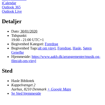
iCalendar
Outlook 365
Outlook Live
Detaljer
Dato:
30/01/2020
Tidspunkt:
19:00 - 21:00
UTC+1
Begivenhed Kategori:
Foredrag
Begivenhed Tags:
alt om vinyl
,
Foredrag
,
Hasle
,
Søren
Genefke
Hjemmeside:
https://www.aakb.dk/arrangementer/musik-og-
film/alt-om-vinyl
Sted
Hasle Bibliotek
Kappelvænget 2
Aarhus
,
8210
Denmark
+ Google Maps
Se Sted hjemmeside