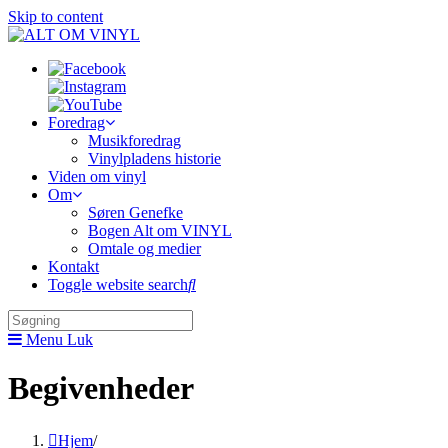
Skip to content
Foredrag
Musikforedrag
Vinylpladens historie
Viden om vinyl
Om
Søren Genefke
Bogen Alt om VINYL
Omtale og medier
Kontakt
Toggle website search
Menu
Luk
Begivenheder
Hjem
/