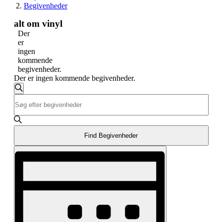
Begivenheder
alt om vinyl
Der
er
ingen
kommende
begivenheder.
Der er ingen kommende begivenheder.
Begivenheder
Søg
Skriv
Søgning
efter
nøgleord.
begivenheder
og
Søg
efter
visninger
Begivenheder
Find Begivenheder
Navigation
på
Begivenhed
nøgleord.
Visninger
Navigation