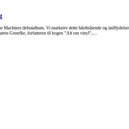
g
Machines debutalbum. Vi markerer dette hårdtslående og indflydelse
 Søren Genefke, forfatteren til bogen "Alt om vinyl",…