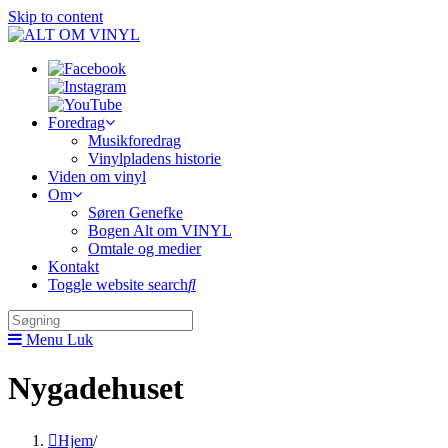
Skip to content
Foredrag
Musikforedrag
Vinylpladens historie
Viden om vinyl
Om
Søren Genefke
Bogen Alt om VINYL
Omtale og medier
Kontakt
Toggle website search
Menu
Luk
Nygadehuset
Hjem
/