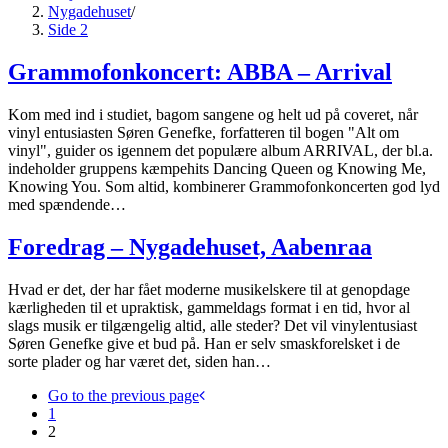
Nygadehuset
/
Side 2
Grammofonkoncert: ABBA – Arrival
Kom med ind i studiet, bagom sangene og helt ud på coveret, når
vinyl entusiasten Søren Genefke, forfatteren til bogen "Alt om
vinyl", guider os igennem det populære album ARRIVAL, der bl.a.
indeholder gruppens kæmpehits Dancing Queen og Knowing Me,
Knowing You. Som altid, kombinerer Grammofonkoncerten god lyd
med spændende…
Foredrag – Nygadehuset, Aabenraa
Hvad er det, der har fået moderne musikelskere til at genopdage
kærligheden til et upraktisk, gammeldags format i en tid, hvor al
slags musik er tilgængelig altid, alle steder? Det vil vinylentusiast
Søren Genefke give et bud på. Han er selv smaskforelsket i de
sorte plader og har været det, siden han…
Go to the previous page
1
2