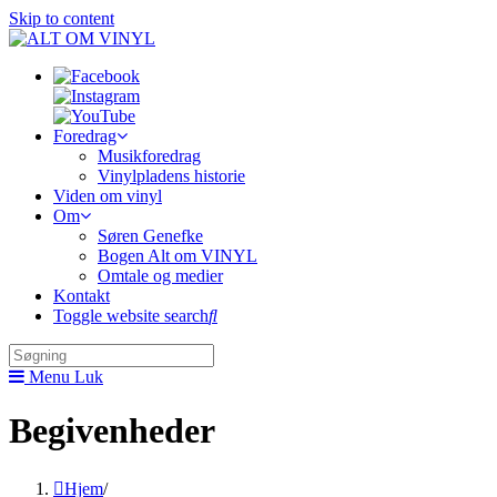
Skip to content
Foredrag
Musikforedrag
Vinylpladens historie
Viden om vinyl
Om
Søren Genefke
Bogen Alt om VINYL
Omtale og medier
Kontakt
Toggle website search
Menu
Luk
Begivenheder
Hjem
/