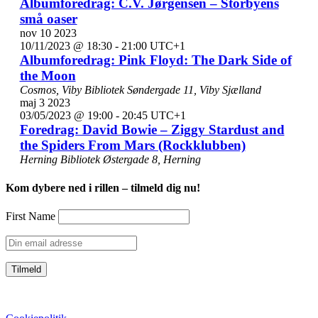
Albumforedrag: C.V. Jørgensen – Storbyens
små oaser
nov
10
2023
10/11/2023 @ 18:30
-
21:00
UTC+1
Albumforedrag: Pink Floyd: The Dark Side of
the Moon
Cosmos, Viby Bibliotek
Søndergade 11, Viby Sjælland
maj
3
2023
03/05/2023 @ 19:00
-
20:45
UTC+1
Foredrag: David Bowie – Ziggy Stardust and
the Spiders From Mars (Rockklubben)
Herning Bibliotek
Østergade 8, Herning
Kom dybere ned i rillen – tilmeld dig nu!
First Name
CVR: 39752069