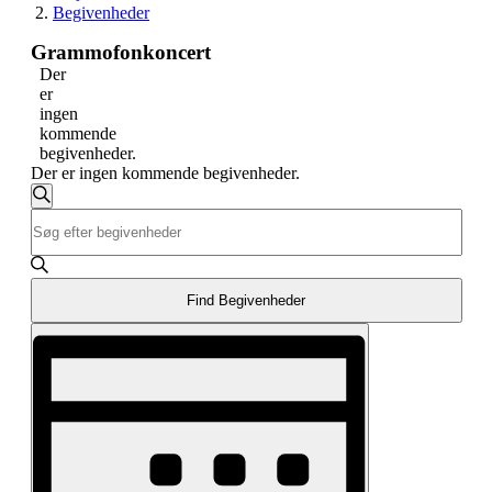
Begivenheder
Grammofonkoncert
Der
er
ingen
kommende
begivenheder.
Der er ingen kommende begivenheder.
Begivenheder
Søg
Skriv
Søgning
efter
nøgleord.
begivenheder
og
Søg
efter
visninger
Begivenheder
Find Begivenheder
Navigation
på
Begivenhed
nøgleord.
Visninger
Navigation