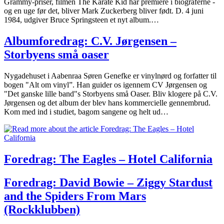
Grammy-priser, filmen The Karate Kid har premiere i biograferne -
og en uge før det, bliver Mark Zuckerberg bliver født. D. 4 juni
1984, udgiver Bruce Springsteen et nyt album.…
Albumforedrag: C.V. Jørgensen –
Storbyens små oaser
Nygadehuset i Aabenraa Søren Genefke er vinylnørd og forfatter til
bogen "Alt om vinyl”. Han guider os igennem CV Jørgensen og
"Det ganske lille band"s Storbyens små Oaser. Bliv klogere på C.V.
Jørgensen og det album der blev hans kommercielle gennembrud.
Kom med ind i studiet, bagom sangene og helt ud…
Foredrag: The Eagles – Hotel California
Foredrag: David Bowie – Ziggy Stardust
and the Spiders From Mars
(Rockklubben)