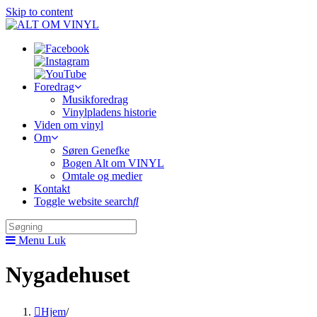
Skip to content
Foredrag
Musikforedrag
Vinylpladens historie
Viden om vinyl
Om
Søren Genefke
Bogen Alt om VINYL
Omtale og medier
Kontakt
Toggle website search
Menu
Luk
Nygadehuset
Hjem
/