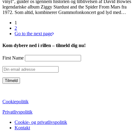
vinyl", guider os igennem historien og tilblivelsen af David Bowies
legendariske album Ziggy Stardust and the Spider From Mars fra
1972. Som altid, kombinerer Grammofonkoncert god lyd med…
1
2
Go to the next page
Kom dybere ned i rillen – tilmeld dig nu!
First Name
CVR: 39752069
Cookiepolitik
Privatlivspolitik
Cookie- og privatlivspolitik
Kontakt