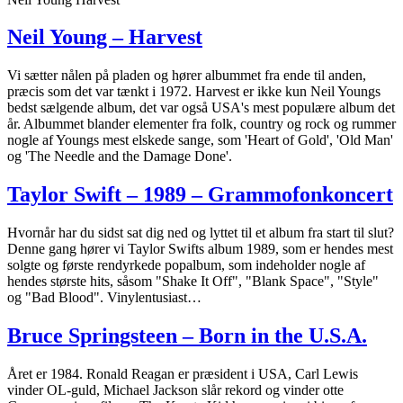
Neil Young – Harvest
Vi sætter nålen på pladen og hører albummet fra ende til anden,
præcis som det var tænkt i 1972. Harvest er ikke kun Neil Youngs
bedst sælgende album, det var også USA's mest populære album det
år. Albummet blander elementer fra folk, country og rock og rummer
nogle af Youngs mest elskede sange, som 'Heart of Gold', 'Old Man'
og 'The Needle and the Damage Done'.
Taylor Swift – 1989 – Grammofonkoncert
Hvornår har du sidst sat dig ned og lyttet til et album fra start til slut?
Denne gang hører vi Taylor Swifts album 1989, som er hendes mest
solgte og første rendyrkede popalbum, som indeholder nogle af
hendes største hits, såsom "Shake It Off", "Blank Space", "Style"
og "Bad Blood". Vinylentusiast…
Bruce Springsteen – Born in the U.S.A.
Året er 1984. Ronald Reagan er præsident i USA, Carl Lewis
vinder OL-guld, Michael Jackson slår rekord og vinder otte