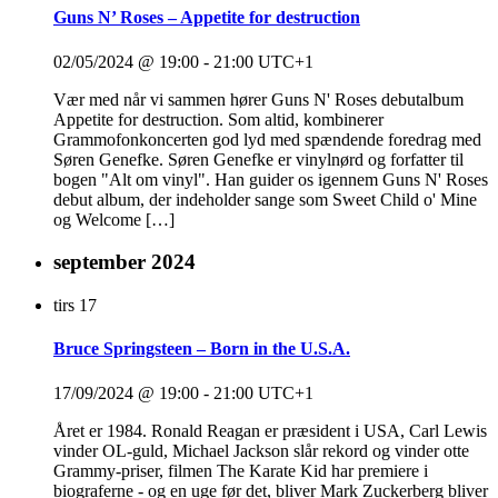
Guns N’ Roses – Appetite for destruction
02/05/2024 @ 19:00
-
21:00
UTC+1
Vær med når vi sammen hører Guns N' Roses debutalbum
Appetite for destruction. Som altid, kombinerer
Grammofonkoncerten god lyd med spændende foredrag med
Søren Genefke. Søren Genefke er vinylnørd og forfatter til
bogen "Alt om vinyl". Han guider os igennem Guns N' Roses
debut album, der indeholder sange som Sweet Child o' Mine
og Welcome […]
september 2024
tirs
17
Bruce Springsteen – Born in the U.S.A.
17/09/2024 @ 19:00
-
21:00
UTC+1
Året er 1984. Ronald Reagan er præsident i USA, Carl Lewis
vinder OL-guld, Michael Jackson slår rekord og vinder otte
Grammy-priser, filmen The Karate Kid har premiere i
biograferne - og en uge før det, bliver Mark Zuckerberg bliver