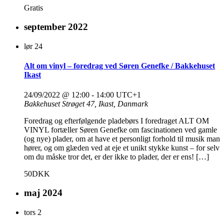
Gratis
september 2022
lør
24
Alt om vinyl – foredrag ved Søren Genefke / Bakkehuset
Ikast
24/09/2022 @ 12:00
-
14:00
UTC+1
Bakkehuset
Strøget 47, Ikast, Danmark
Foredrag og efterfølgende pladebørs I foredraget ALT OM
VINYL fortæller Søren Genefke om fascinationen ved gamle
(og nye) plader, om at have et personligt forhold til musik man
hører, og om glæden ved at eje et unikt stykke kunst – for selv
om du måske tror det, er der ikke to plader, der er ens! […]
50DKK
maj 2024
tors
2