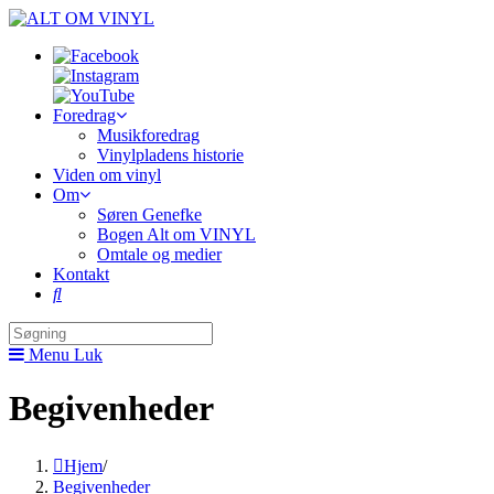
Skip
to
content
Foredrag
Musikforedrag
Vinylpladens historie
Viden om vinyl
Om
Søren Genefke
Bogen Alt om VINYL
Omtale og medier
Kontakt
Toggle
website
search
Menu
Luk
Begivenheder
Hjem
/
Begivenheder